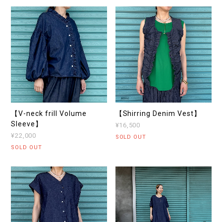
【V-neck frill Volume
【Shirring Denim Vest】
Sleeve】
¥16,500
¥22,000
SOLD OUT
SOLD OUT