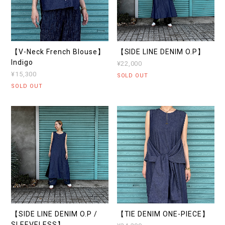
【V-Neck French Blouse】
【SIDE LINE DENIM O.P】
Indigo
¥22,000
¥15,300
SOLD OUT
SOLD OUT
【SIDE LINE DENIM O.P /
【TIE DENIM ONE-PIECE】
SLEEVELESS】