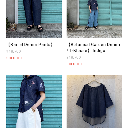
【Barrel Denim Pants】
【Botanical Garden Denim
/ T-Blouse】 Indigo
¥18,700
¥18,700
SOLD OUT
SOLD OUT