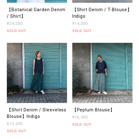
【Botanical Garden Denim
【Shirt Denim / T-Blouse】
/ Shirt】
Indigo
¥24,200
¥14,300
SOLD OUT
SOLD OUT
【Shirt Denim / Sleeveless
【Peplum Blouse】
Blouse】Indigo
¥16,500
¥13,200
SOLD OUT
SOLD OUT